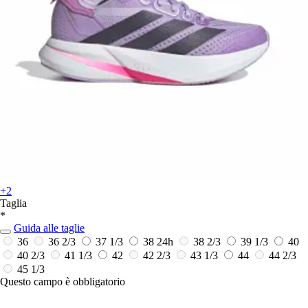
+2
Taglia
*
Guida alle taglie
36
36 2/3
37 1/3
38
24h
38 2/3
39 1/3
40
40 2/3
41 1/3
42
42 2/3
43 1/3
44
44 2/3
45 1/3
Questo campo è obbligatorio