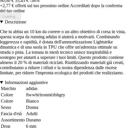
90,00 €
55,45 €
-38%
+2,77 €
offerti sul tuo prossimo ordine
Accreditati dopo la conferma
del tuo ordine
Loading...
Descrizione
Che tu abbia un 10 km da correre o un altro obiettivo di corsa in vista,
questa scarpa da running adidas ti aiuterà a motivarti. Combinando
leggerezza e rapidità, è dotata dell'ammortizzazione Lightstrike
dinamica e di una suola in TPU che offre un'aderenza ottimale su
strada o pista. La tomaia in mesh tecnico unisce traspirabilità e
sostegno per aiutarti a superare i tuoi limiti. Questo prodotto contiene
almeno il 20 % di materiali riciclati. Riutilizzando materiali già creati,
contribuiamo a ridurre i rifiuti e la nostra dipendenza dalle risorse
limitate, per ridurre l'impronta ecologica dei prodotti che realizziamo.
Informazioni aggiuntive
Marchio
adidas
Colore
ftwwht/ironmt/dshgry
Colore
Bianco
Sesso
Donna
Fascia d'età
Adulti
Assortimento
Duramo
Drop
6 mm