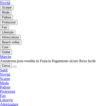
Novità
Scarpe
Moda
Palloni
Protezioni
Fan
Lifestyle
Attrezzatura
Beach volley
Cure
Outlet
Marche
Assistenza post-vendita in Francia
Pagamento sicuro
Reso facile
Cerca
Saldi
Novità
Scarpe
Moda
Palloni
Protezioni
Fan
Lifestyle
Attrezzatura