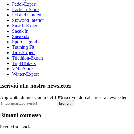
Padel-Expert
Pecheur-Store
Pet and Garden
Slowood Interior
Smash-Expert
Sneak'In
Sneakids
Sport is good
Training-Fit
Trek-Expert
Triathlon-Expert
TripNBikers
Vélo-Store
Winter-Expert
Iscriviti alla nostra newsletter
Approfitta di uno sconto del 10% iscrivendoti alla nostra newsletter
Iscriviti
Rimani connesso
Seguici sui social