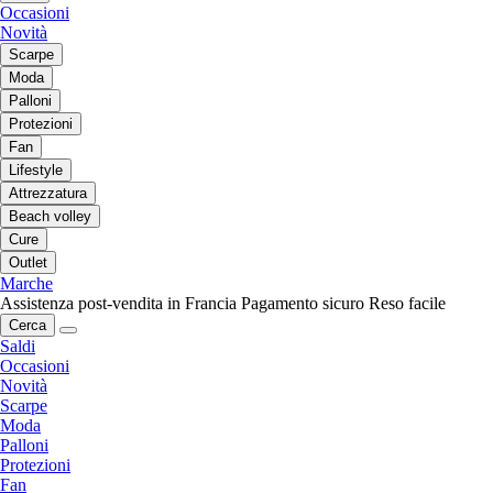
Occasioni
Novità
Scarpe
Moda
Palloni
Protezioni
Fan
Lifestyle
Attrezzatura
Beach volley
Cure
Outlet
Marche
Assistenza post-vendita in Francia
Pagamento sicuro
Reso facile
Cerca
Saldi
Occasioni
Novità
Scarpe
Moda
Palloni
Protezioni
Fan