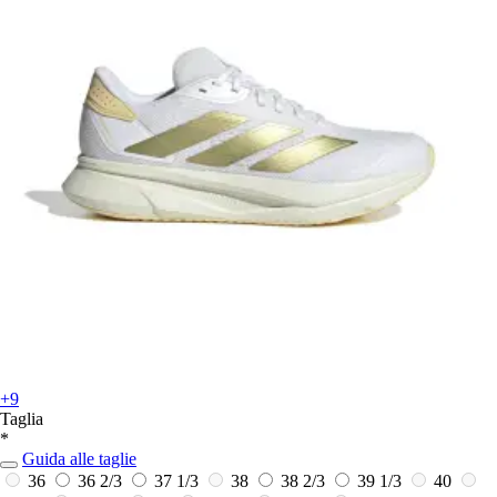
+9
Taglia
*
Guida alle taglie
36
36 2/3
37 1/3
38
38 2/3
39 1/3
40