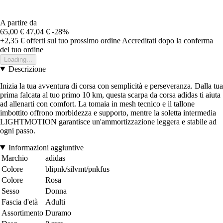
A partire da
65,00 €
47,04 €
-28%
+2,35 €
offerti sul tuo prossimo ordine
Accreditati dopo la conferma
del tuo ordine
Loading...
Descrizione
Inizia la tua avventura di corsa con semplicità e perseveranza. Dalla tua
prima falcata al tuo primo 10 km, questa scarpa da corsa adidas ti aiuta
ad allenarti con comfort. La tomaia in mesh tecnico e il tallone
imbottito offrono morbidezza e supporto, mentre la soletta intermedia
LIGHTMOTION garantisce un'ammortizzazione leggera e stabile ad
ogni passo.
Informazioni aggiuntive
Marchio
adidas
Colore
blipnk/silvmt/pnkfus
Colore
Rosa
Sesso
Donna
Fascia d'età
Adulti
Assortimento
Duramo