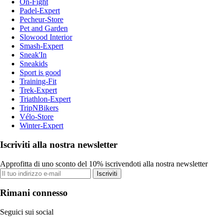
On-Fight
Padel-Expert
Pecheur-Store
Pet and Garden
Slowood Interior
Smash-Expert
Sneak'In
Sneakids
Sport is good
Training-Fit
Trek-Expert
Triathlon-Expert
TripNBikers
Vélo-Store
Winter-Expert
Iscriviti alla nostra newsletter
Approfitta di uno sconto del 10% iscrivendoti alla nostra newsletter
Iscriviti
Rimani connesso
Seguici sui social