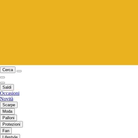
Cerca
Saldi
Occasioni
Novità
Scarpe
Moda
Palloni
Protezioni
Fan
Lifestyle