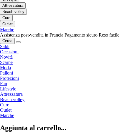
Attrezzatura
Beach volley
Cure
Outlet
Marche
Assistenza post-vendita in Francia
Pagamento sicuro
Reso facile
Cerca
Saldi
Occasioni
Novità
Scarpe
Moda
Palloni
Protezioni
Fan
Lifestyle
Attrezzatura
Beach volley
Cure
Outlet
Marche
Aggiunta al carrello...