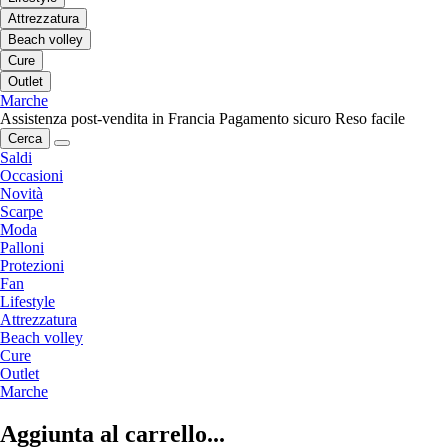
Attrezzatura
Beach volley
Cure
Outlet
Marche
Assistenza post-vendita in Francia
Pagamento sicuro
Reso facile
Cerca
Saldi
Occasioni
Novità
Scarpe
Moda
Palloni
Protezioni
Fan
Lifestyle
Attrezzatura
Beach volley
Cure
Outlet
Marche
Aggiunta al carrello...