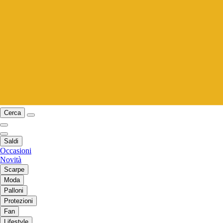
Cerca
Saldi
Occasioni
Novità
Scarpe
Moda
Palloni
Protezioni
Fan
Lifestyle