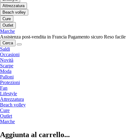
Attrezzatura
Beach volley
Cure
Outlet
Marche
Assistenza post-vendita in Francia
Pagamento sicuro
Reso facile
Cerca
Saldi
Occasioni
Novità
Scarpe
Moda
Palloni
Protezioni
Fan
Lifestyle
Attrezzatura
Beach volley
Cure
Outlet
Marche
Aggiunta al carrello...