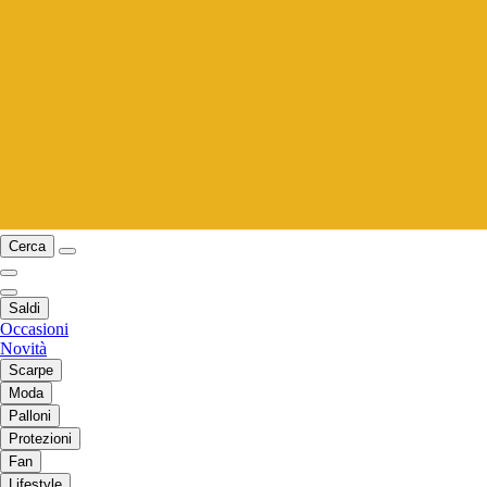
Cerca
Saldi
Occasioni
Novità
Scarpe
Moda
Palloni
Protezioni
Fan
Lifestyle