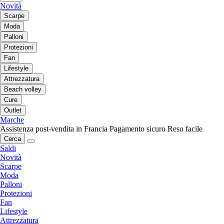
Novità
Scarpe
Moda
Palloni
Protezioni
Fan
Lifestyle
Attrezzatura
Beach volley
Cure
Outlet
Marche
Assistenza post-vendita in Francia
Pagamento sicuro
Reso facile
Cerca
Saldi
Novità
Scarpe
Moda
Palloni
Protezioni
Fan
Lifestyle
Attrezzatura