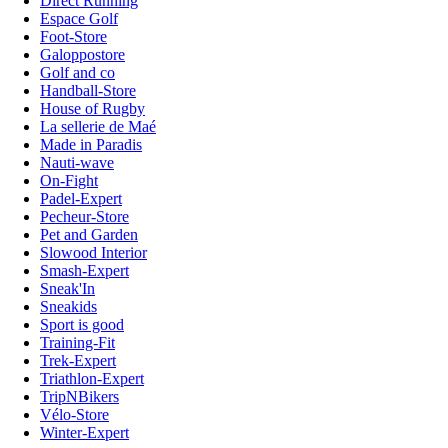
Direct Running
Espace Golf
Foot-Store
Galoppostore
Golf and co
Handball-Store
House of Rugby
La sellerie de Maé
Made in Paradis
Nauti-wave
On-Fight
Padel-Expert
Pecheur-Store
Pet and Garden
Slowood Interior
Smash-Expert
Sneak'In
Sneakids
Sport is good
Training-Fit
Trek-Expert
Triathlon-Expert
TripNBikers
Vélo-Store
Winter-Expert