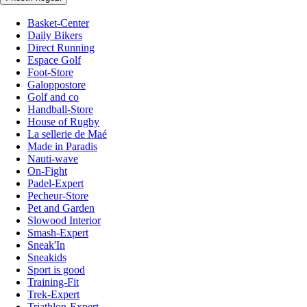
Basket-Center
Daily Bikers
Direct Running
Espace Golf
Foot-Store
Galoppostore
Golf and co
Handball-Store
House of Rugby
La sellerie de Maé
Made in Paradis
Nauti-wave
On-Fight
Padel-Expert
Pecheur-Store
Pet and Garden
Slowood Interior
Smash-Expert
Sneak'In
Sneakids
Sport is good
Training-Fit
Trek-Expert
Triathlon-Expert