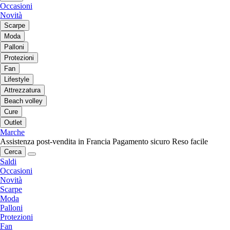
Occasioni
Novità
Scarpe
Moda
Palloni
Protezioni
Fan
Lifestyle
Attrezzatura
Beach volley
Cure
Outlet
Marche
Assistenza post-vendita in Francia
Pagamento sicuro
Reso facile
Cerca
Saldi
Occasioni
Novità
Scarpe
Moda
Palloni
Protezioni
Fan