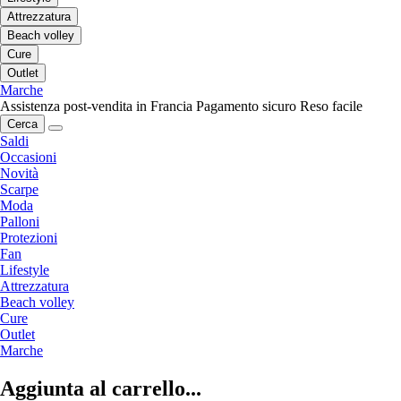
Attrezzatura
Beach volley
Cure
Outlet
Marche
Assistenza post-vendita in Francia
Pagamento sicuro
Reso facile
Cerca
Saldi
Occasioni
Novità
Scarpe
Moda
Palloni
Protezioni
Fan
Lifestyle
Attrezzatura
Beach volley
Cure
Outlet
Marche
Aggiunta al carrello...