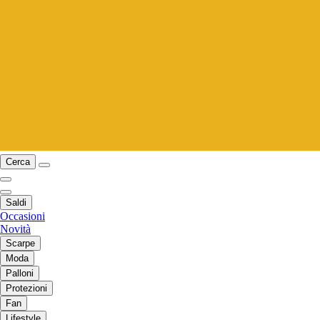
Cerca
Saldi
Occasioni
Novità
Scarpe
Moda
Palloni
Protezioni
Fan
Lifestyle