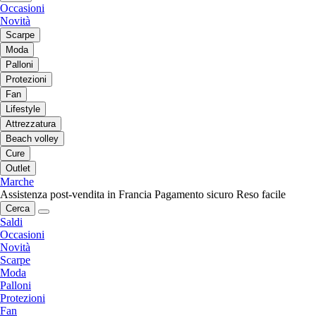
Occasioni
Novità
Scarpe
Moda
Palloni
Protezioni
Fan
Lifestyle
Attrezzatura
Beach volley
Cure
Outlet
Marche
Assistenza post-vendita in Francia
Pagamento sicuro
Reso facile
Cerca
Saldi
Occasioni
Novità
Scarpe
Moda
Palloni
Protezioni
Fan