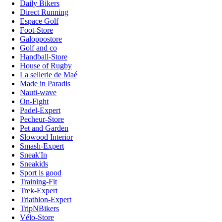
Daily Bikers
Direct Running
Espace Golf
Foot-Store
Galoppostore
Golf and co
Handball-Store
House of Rugby
La sellerie de Maé
Made in Paradis
Nauti-wave
On-Fight
Padel-Expert
Pecheur-Store
Pet and Garden
Slowood Interior
Smash-Expert
Sneak'In
Sneakids
Sport is good
Training-Fit
Trek-Expert
Triathlon-Expert
TripNBikers
Vélo-Store