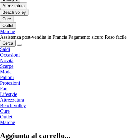
Attrezzatura
Beach volley
Cure
Outlet
Marche
Assistenza post-vendita in Francia
Pagamento sicuro
Reso facile
Cerca
Saldi
Occasioni
Novità
Scarpe
Moda
Palloni
Protezioni
Fan
Lifestyle
Attrezzatura
Beach volley
Cure
Outlet
Marche
Aggiunta al carrello...