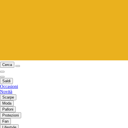
Cerca
Saldi
Occasioni
Novità
Scarpe
Moda
Palloni
Protezioni
Fan
Lifestyle