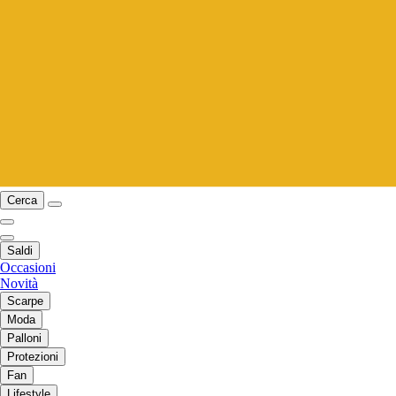
Cerca
Saldi
Occasioni
Novità
Scarpe
Moda
Palloni
Protezioni
Fan
Lifestyle