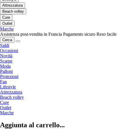
Attrezzatura
Beach volley
Cure
Outlet
Marche
Assistenza post-vendita in Francia
Pagamento sicuro
Reso facile
Cerca
Saldi
Occasioni
Novità
Scarpe
Moda
Palloni
Protezioni
Fan
Lifestyle
Attrezzatura
Beach volley
Cure
Outlet
Marche
Aggiunta al carrello...