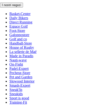
I nostri negozi
Basket-Center
Daily Bikers
Direct Running
Espace Golf
Foot-Store
Galoppostore
Golf and co
Handball-Store
House of Rugby
La sellerie de Maé
Made in Paradis
Nauti-wave
On-Fight
Padel-Expert
Pecheur-Store
Pet and Garden
Slowood Interior
Smash-Expert
Sneak'In
Sneakids
Sport is good
Training-Fit