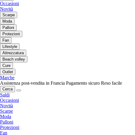
Occasioni
Novità
Scarpe
Moda
Palloni
Protezioni
Fan
Lifestyle
Attrezzatura
Beach volley
Cure
Outlet
Marche
Assistenza post-vendita in Francia
Pagamento sicuro
Reso facile
Cerca
Saldi
Occasioni
Novità
Scarpe
Moda
Palloni
Protezioni
Fan