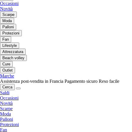
Occasioni
Novità
Scarpe
Moda
Palloni
Protezioni
Fan
Lifestyle
Attrezzatura
Beach volley
Cure
Outlet
Marche
Assistenza post-vendita in Francia
Pagamento sicuro
Reso facile
Cerca
Saldi
Occasioni
Novità
Scarpe
Moda
Palloni
Protezioni
Fan