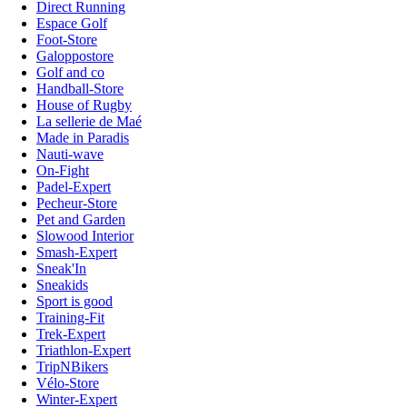
Direct Running
Espace Golf
Foot-Store
Galoppostore
Golf and co
Handball-Store
House of Rugby
La sellerie de Maé
Made in Paradis
Nauti-wave
On-Fight
Padel-Expert
Pecheur-Store
Pet and Garden
Slowood Interior
Smash-Expert
Sneak'In
Sneakids
Sport is good
Training-Fit
Trek-Expert
Triathlon-Expert
TripNBikers
Vélo-Store
Winter-Expert