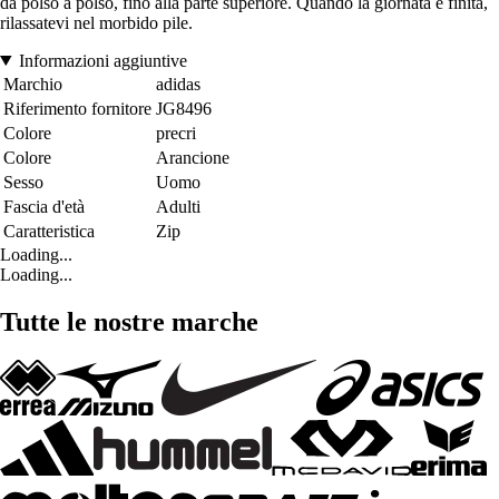
da polso a polso, fino alla parte superiore. Quando la giornata è finita,
rilassatevi nel morbido pile.
Informazioni aggiuntive
Marchio
adidas
Riferimento fornitore
JG8496
Colore
precri
Colore
Arancione
Sesso
Uomo
Fascia d'età
Adulti
Caratteristica
Zip
Loading...
Loading...
Tutte le nostre marche