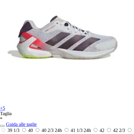
+5
Taglia
*
Guida alle taglie
39 1/3
40
40 2/3
24h
41 1/3
24h
42
42 2/3