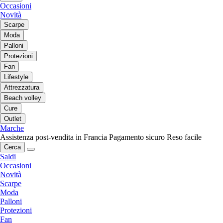
Occasioni
Novità
Scarpe
Moda
Palloni
Protezioni
Fan
Lifestyle
Attrezzatura
Beach volley
Cure
Outlet
Marche
Assistenza post-vendita in Francia
Pagamento sicuro
Reso facile
Cerca
Saldi
Occasioni
Novità
Scarpe
Moda
Palloni
Protezioni
Fan