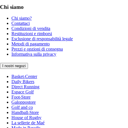
Chi siamo
Chi siamo?
Contattaci
Condizioni di vendita
Restituzioni e rimborsi
Esclusione di responsabilità legale
Metodi di pagamento
Prezzi e opzioni di consegna
Informativa sulla privacy
I nostri negozi
Basket-Center
Daily Bikers
Direct Running
Espace Golf
Foot-Store
Galoppostore
Golf and co
Handball-Store
House of Rugby
La sellerie de Maé
Made in Paradis