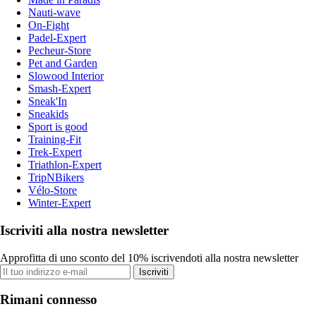
Nauti-wave
On-Fight
Padel-Expert
Pecheur-Store
Pet and Garden
Slowood Interior
Smash-Expert
Sneak'In
Sneakids
Sport is good
Training-Fit
Trek-Expert
Triathlon-Expert
TripNBikers
Vélo-Store
Winter-Expert
Iscriviti alla nostra newsletter
Approfitta di uno sconto del 10% iscrivendoti alla nostra newsletter
Iscriviti
Rimani connesso