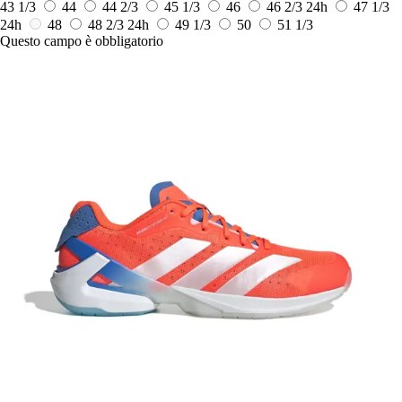
43 1/3
44
44 2/3
45 1/3
46
46 2/3
24h
47 1/3
24h
48
48 2/3
24h
49 1/3
50
51 1/3
Questo campo è obbligatorio