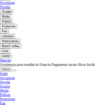
Occasioni
Novità
Scarpe
Moda
Palloni
Protezioni
Fan
Lifestyle
Attrezzatura
Beach volley
Cure
Outlet
Marche
Assistenza post-vendita in Francia
Pagamento sicuro
Reso facile
Cerca
Saldi
Occasioni
Novità
Scarpe
Moda
Palloni
Protezioni
Fan