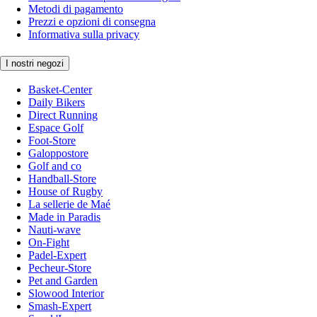
Metodi di pagamento
Prezzi e opzioni di consegna
Informativa sulla privacy
I nostri negozi
Basket-Center
Daily Bikers
Direct Running
Espace Golf
Foot-Store
Galoppostore
Golf and co
Handball-Store
House of Rugby
La sellerie de Maé
Made in Paradis
Nauti-wave
On-Fight
Padel-Expert
Pecheur-Store
Pet and Garden
Slowood Interior
Smash-Expert