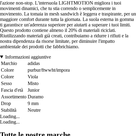
l'azione non-stop. L'intersuola LIGHTMOTION migliora i tuoi
movimenti dinamici, che tu stia correndo o semplicemente in
movimento. La tomaia in mesh sandwich è leggera e traspirante, per un
maggiore comfort durante tutta la giornata. La suola esterna in gomma
ti garantisce un'aderenza superiore per aiutarti a superare i tuoi limiti.
Questo prodotto contiene almeno il 20% di materiali riciclati.
Riutilizzando materiali già creati, contribuiamo a ridurre i rifiuti e la
nostra dipendenza da risorse limitate, per diminuire l'impatto
ambientale dei prodotti che fabbrichiamo.
Informazioni aggiuntive
Marchio
adidas
Colore
purbur/ftwwht/impora
Colore
Viola
Sesso
Misto
Fascia d'età
Junior
Assortimento
Duramo
Drop
9 mm
Stabilità
Neutre
Loading...
Loading...
Tutte le nostre marche