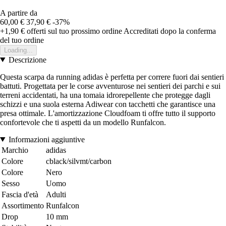
A partire da
60,00 €
37,90 €
-37%
+1,90 €
offerti sul tuo prossimo ordine
Accreditati dopo la conferma
del tuo ordine
Loading...
Descrizione
Questa scarpa da running adidas è perfetta per correre fuori dai sentieri
battuti. Progettata per le corse avventurose nei sentieri dei parchi e sui
terreni accidentati, ha una tomaia idrorepellente che protegge dagli
schizzi e una suola esterna Adiwear con tacchetti che garantisce una
presa ottimale. L'amortizzazione Cloudfoam ti offre tutto il supporto
confortevole che ti aspetti da un modello Runfalcon.
Informazioni aggiuntive
Marchio
adidas
Colore
cblack/silvmt/carbon
Colore
Nero
Sesso
Uomo
Fascia d'età
Adulti
Assortimento
Runfalcon
Drop
10 mm