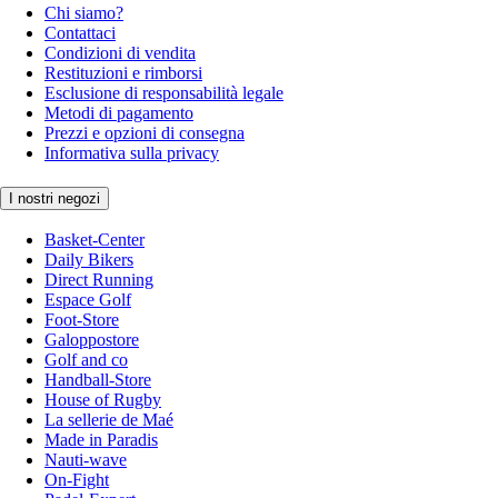
Chi siamo?
Contattaci
Condizioni di vendita
Restituzioni e rimborsi
Esclusione di responsabilità legale
Metodi di pagamento
Prezzi e opzioni di consegna
Informativa sulla privacy
I nostri negozi
Basket-Center
Daily Bikers
Direct Running
Espace Golf
Foot-Store
Galoppostore
Golf and co
Handball-Store
House of Rugby
La sellerie de Maé
Made in Paradis
Nauti-wave
On-Fight