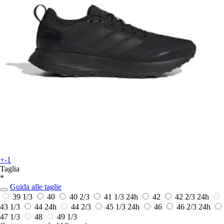
+-1
Taglia
*
Guida alle taglie
39 1/3
40
40 2/3
41 1/3
24h
42
42 2/3
24h
43 1/3
44
24h
44 2/3
45 1/3
24h
46
46 2/3
24h
47 1/3
48
49 1/3