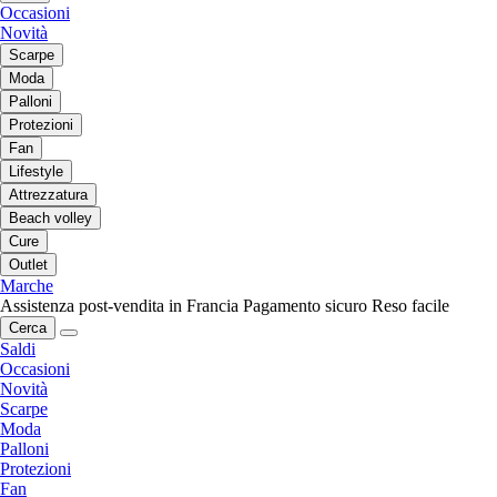
Occasioni
Novità
Scarpe
Moda
Palloni
Protezioni
Fan
Lifestyle
Attrezzatura
Beach volley
Cure
Outlet
Marche
Assistenza post-vendita in Francia
Pagamento sicuro
Reso facile
Cerca
Saldi
Occasioni
Novità
Scarpe
Moda
Palloni
Protezioni
Fan