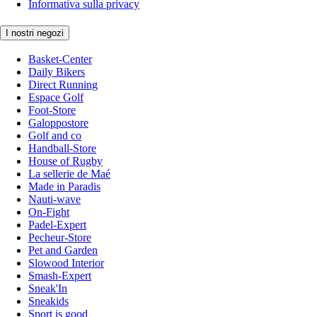
Informativa sulla privacy
I nostri negozi
Basket-Center
Daily Bikers
Direct Running
Espace Golf
Foot-Store
Galoppostore
Golf and co
Handball-Store
House of Rugby
La sellerie de Maé
Made in Paradis
Nauti-wave
On-Fight
Padel-Expert
Pecheur-Store
Pet and Garden
Slowood Interior
Smash-Expert
Sneak'In
Sneakids
Sport is good