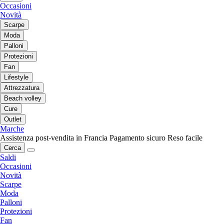
Occasioni
Novità
Scarpe
Moda
Palloni
Protezioni
Fan
Lifestyle
Attrezzatura
Beach volley
Cure
Outlet
Marche
Assistenza post-vendita in Francia
Pagamento sicuro
Reso facile
Cerca
Saldi
Occasioni
Novità
Scarpe
Moda
Palloni
Protezioni
Fan