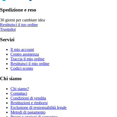
Spedizione e reso
30 giorni per cambiare idea
Restituisci il tuo ordine
Trustpilot
Servizi
Il mio account
Centro assistenza
Traccia il mio ordine
Restituisci il mio ordine
Codici sconto
Chi siamo
Chi siamo?
Contattaci
Condizioni di vendita
Restituzioni e rimborsi
Esclusione di responsabilità legale
Metodi di pagamento
Prezzi e opzioni di consegna