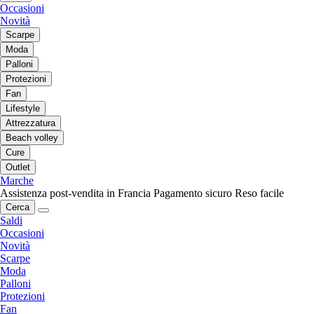
Occasioni
Novità
Scarpe
Moda
Palloni
Protezioni
Fan
Lifestyle
Attrezzatura
Beach volley
Cure
Outlet
Marche
Assistenza post-vendita in Francia
Pagamento sicuro
Reso facile
Cerca
Saldi
Occasioni
Novità
Scarpe
Moda
Palloni
Protezioni
Fan