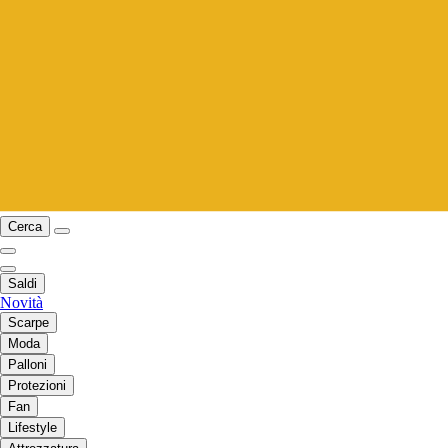
Cerca
Saldi
Novità
Scarpe
Moda
Palloni
Protezioni
Fan
Lifestyle