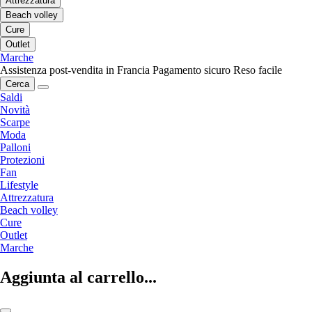
Attrezzatura
Beach volley
Cure
Outlet
Marche
Assistenza post-vendita in Francia
Pagamento sicuro
Reso facile
Cerca
Saldi
Novità
Scarpe
Moda
Palloni
Protezioni
Fan
Lifestyle
Attrezzatura
Beach volley
Cure
Outlet
Marche
Aggiunta al carrello...