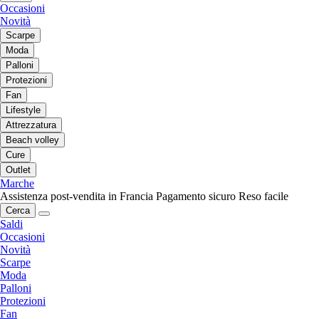
Occasioni
Novità
Scarpe
Moda
Palloni
Protezioni
Fan
Lifestyle
Attrezzatura
Beach volley
Cure
Outlet
Marche
Assistenza post-vendita in Francia
Pagamento sicuro
Reso facile
Cerca
Saldi
Occasioni
Novità
Scarpe
Moda
Palloni
Protezioni
Fan