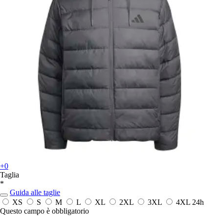
+0
Taglia
*
Guida alle taglie
XS
S
M
L
XL
2XL
3XL
4XL
24h
Questo campo è obbligatorio