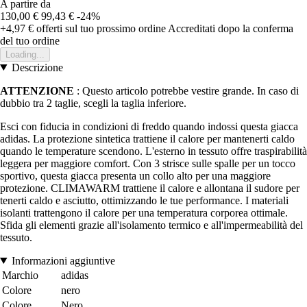
A partire da
130,00 €
99,43 €
-24%
+4,97 €
offerti sul tuo prossimo ordine
Accreditati dopo la conferma
del tuo ordine
Loading...
Descrizione
ATTENZIONE
: Questo articolo potrebbe vestire grande. In caso di
dubbio tra 2 taglie, scegli la taglia inferiore.
Esci con fiducia in condizioni di freddo quando indossi questa giacca
adidas. La protezione sintetica trattiene il calore per mantenerti caldo
quando le temperature scendono. L'esterno in tessuto offre traspirabilità
leggera per maggiore comfort. Con 3 strisce sulle spalle per un tocco
sportivo, questa giacca presenta un collo alto per una maggiore
protezione. CLIMAWARM trattiene il calore e allontana il sudore per
tenerti caldo e asciutto, ottimizzando le tue performance. I materiali
isolanti trattengono il calore per una temperatura corporea ottimale.
Sfida gli elementi grazie all'isolamento termico e all'impermeabilità del
tessuto.
Informazioni aggiuntive
Marchio
adidas
Colore
nero
Colore
Nero