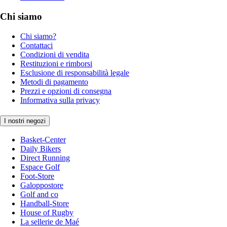
Chi siamo
Chi siamo?
Contattaci
Condizioni di vendita
Restituzioni e rimborsi
Esclusione di responsabilità legale
Metodi di pagamento
Prezzi e opzioni di consegna
Informativa sulla privacy
I nostri negozi
Basket-Center
Daily Bikers
Direct Running
Espace Golf
Foot-Store
Galoppostore
Golf and co
Handball-Store
House of Rugby
La sellerie de Maé