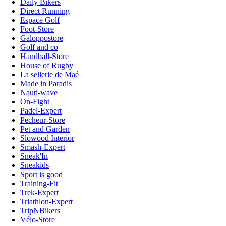
Daily Bikers
Direct Running
Espace Golf
Foot-Store
Galoppostore
Golf and co
Handball-Store
House of Rugby
La sellerie de Maé
Made in Paradis
Nauti-wave
On-Fight
Padel-Expert
Pecheur-Store
Pet and Garden
Slowood Interior
Smash-Expert
Sneak'In
Sneakids
Sport is good
Training-Fit
Trek-Expert
Triathlon-Expert
TripNBikers
Vélo-Store