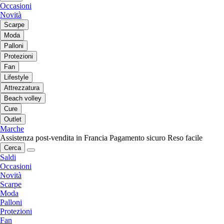
Occasioni
Novità
Scarpe
Moda
Palloni
Protezioni
Fan
Lifestyle
Attrezzatura
Beach volley
Cure
Outlet
Marche
Assistenza post-vendita in Francia
Pagamento sicuro
Reso facile
Cerca
Saldi
Occasioni
Novità
Scarpe
Moda
Palloni
Protezioni
Fan