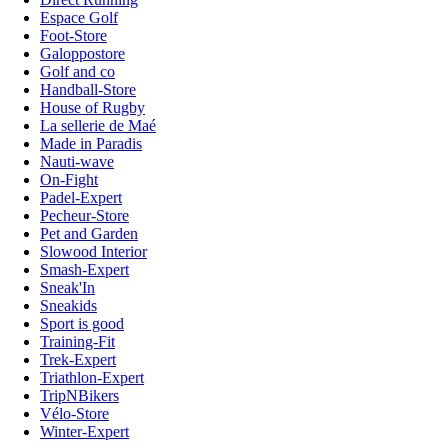
Espace Golf
Foot-Store
Galoppostore
Golf and co
Handball-Store
House of Rugby
La sellerie de Maé
Made in Paradis
Nauti-wave
On-Fight
Padel-Expert
Pecheur-Store
Pet and Garden
Slowood Interior
Smash-Expert
Sneak'In
Sneakids
Sport is good
Training-Fit
Trek-Expert
Triathlon-Expert
TripNBikers
Vélo-Store
Winter-Expert