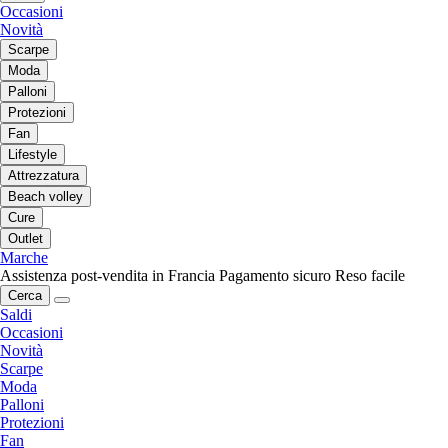
Occasioni
Novità
Scarpe
Moda
Palloni
Protezioni
Fan
Lifestyle
Attrezzatura
Beach volley
Cure
Outlet
Marche
Assistenza post-vendita in Francia
Pagamento sicuro
Reso facile
Cerca
Saldi
Occasioni
Novità
Scarpe
Moda
Palloni
Protezioni
Fan