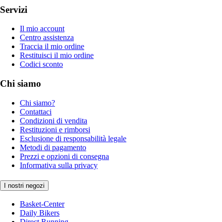
Servizi
Il mio account
Centro assistenza
Traccia il mio ordine
Restituisci il mio ordine
Codici sconto
Chi siamo
Chi siamo?
Contattaci
Condizioni di vendita
Restituzioni e rimborsi
Esclusione di responsabilità legale
Metodi di pagamento
Prezzi e opzioni di consegna
Informativa sulla privacy
I nostri negozi
Basket-Center
Daily Bikers
Direct Running