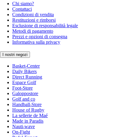
Chi siamo?
Contattaci
Condizioni di vendita
Restituzioni e rimborsi
Esclusione di responsabilità legale
Metodi di pagamento
Prezzi e opzioni di consegna
Informativa sulla privacy
I nostri negozi
Basket-Center
Daily Bikers
Direct Running
Espace Golf
Foot-Store
Galoppostore
Golf and co
Handball-Store
House of Rugby
La sellerie de Maé
Made in Paradis
Nauti-wave
On-Fight