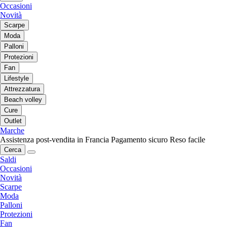
Occasioni
Novità
Scarpe
Moda
Palloni
Protezioni
Fan
Lifestyle
Attrezzatura
Beach volley
Cure
Outlet
Marche
Assistenza post-vendita in Francia
Pagamento sicuro
Reso facile
Cerca
Saldi
Occasioni
Novità
Scarpe
Moda
Palloni
Protezioni
Fan