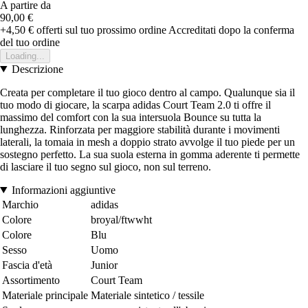
A partire da
90,00 €
+4,50 €
offerti sul tuo prossimo ordine
Accreditati dopo la conferma
del tuo ordine
Loading...
Descrizione
Creata per completare il tuo gioco dentro al campo. Qualunque sia il
tuo modo di giocare, la scarpa adidas Court Team 2.0 ti offre il
massimo del comfort con la sua intersuola Bounce su tutta la
lunghezza. Rinforzata per maggiore stabilità durante i movimenti
laterali, la tomaia in mesh a doppio strato avvolge il tuo piede per un
sostegno perfetto. La sua suola esterna in gomma aderente ti permette
di lasciare il tuo segno sul gioco, non sul terreno.
Informazioni aggiuntive
Marchio
adidas
Colore
broyal/ftwwht
Colore
Blu
Sesso
Uomo
Fascia d'età
Junior
Assortimento
Court Team
Materiale principale
Materiale sintetico / tessile