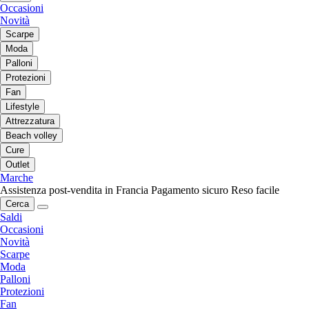
Occasioni
Novità
Scarpe
Moda
Palloni
Protezioni
Fan
Lifestyle
Attrezzatura
Beach volley
Cure
Outlet
Marche
Assistenza post-vendita in Francia
Pagamento sicuro
Reso facile
Cerca
Saldi
Occasioni
Novità
Scarpe
Moda
Palloni
Protezioni
Fan