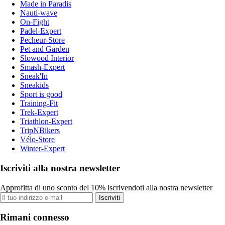
Made in Paradis
Nauti-wave
On-Fight
Padel-Expert
Pecheur-Store
Pet and Garden
Slowood Interior
Smash-Expert
Sneak'In
Sneakids
Sport is good
Training-Fit
Trek-Expert
Triathlon-Expert
TripNBikers
Vélo-Store
Winter-Expert
Iscriviti alla nostra newsletter
Approfitta di uno sconto del 10% iscrivendoti alla nostra newsletter
Iscriviti
Rimani connesso