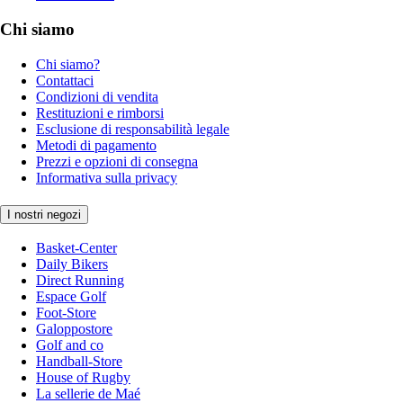
Chi siamo
Chi siamo?
Contattaci
Condizioni di vendita
Restituzioni e rimborsi
Esclusione di responsabilità legale
Metodi di pagamento
Prezzi e opzioni di consegna
Informativa sulla privacy
I nostri negozi
Basket-Center
Daily Bikers
Direct Running
Espace Golf
Foot-Store
Galoppostore
Golf and co
Handball-Store
House of Rugby
La sellerie de Maé