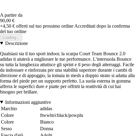
A partire da
90,00 €
+4,50 €
offerti sul tuo prossimo ordine
Accreditati dopo la conferma
del tuo ordine
Loading...
Descrizione
Qualsiasi sia il tuo sport indoor, la scarpa Court Team Bounce 2.0
adidas ti aiuterà a migliorare le tue performance. L'intersuola Bounce
su tutta la lunghezza attutisce gli sprint e il peso degli atterraggi. Facile
da indossare e rinforzata per una stabilità superiore durante i cambi di
direzione e di appoggio, la tomaia in mesh a doppio strato si adatta alla
forma del piede per un supporto perfetto. La suola esterna in gomma
afferra le superfici dure e piatte per offrirti la reattività di cui hai
bisogno per brillare.
Informazioni aggiuntive
Marchio
adidas
Colore
ftwwht/cblack/powplu
Colore
Bianco
Sesso
Donna
Fascia d'età
Adulti