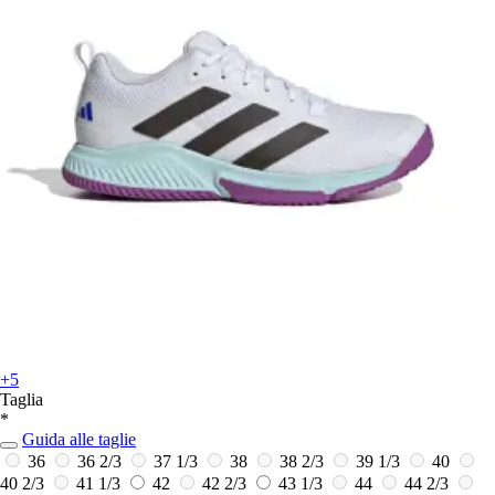
+5
Taglia
*
Guida alle taglie
36
36 2/3
37 1/3
38
38 2/3
39 1/3
40
40 2/3
41 1/3
42
42 2/3
43 1/3
44
44 2/3