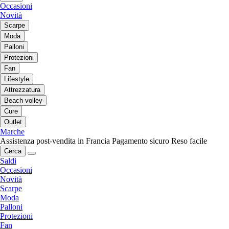
Occasioni
Novità
Scarpe
Moda
Palloni
Protezioni
Fan
Lifestyle
Attrezzatura
Beach volley
Cure
Outlet
Marche
Assistenza post-vendita in Francia
Pagamento sicuro
Reso facile
Cerca
Saldi
Occasioni
Novità
Scarpe
Moda
Palloni
Protezioni
Fan