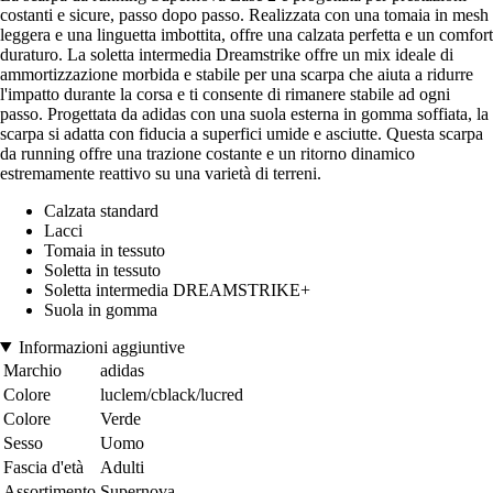
costanti e sicure, passo dopo passo. Realizzata con una tomaia in mesh
leggera e una linguetta imbottita, offre una calzata perfetta e un comfort
duraturo. La soletta intermedia Dreamstrike offre un mix ideale di
ammortizzazione morbida e stabile per una scarpa che aiuta a ridurre
l'impatto durante la corsa e ti consente di rimanere stabile ad ogni
passo. Progettata da adidas con una suola esterna in gomma soffiata, la
scarpa si adatta con fiducia a superfici umide e asciutte. Questa scarpa
da running offre una trazione costante e un ritorno dinamico
estremamente reattivo su una varietà di terreni.
Calzata standard
Lacci
Tomaia in tessuto
Soletta in tessuto
Soletta intermedia DREAMSTRIKE+
Suola in gomma
Informazioni aggiuntive
Marchio
adidas
Colore
luclem/cblack/lucred
Colore
Verde
Sesso
Uomo
Fascia d'età
Adulti
Assortimento
Supernova