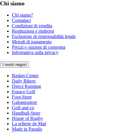
Chi siamo
Chi siamo?
Contattaci
Condizioni di vendita
Restituzioni e rimborsi
Esclusione di responsabilità legale
Metodi di pagamento
Prezzi e opzioni di consegna
Informativa sulla privacy
I nostri negozi
Basket-Center
Daily Bikers
Direct Running
Espace Golf
Foot-Store
Galoppostore
Golf and co
Handball-Store
House of Rugby
La sellerie de Maé
Made in Paradis