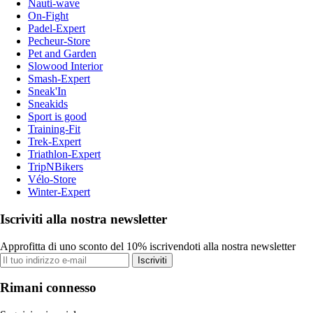
Nauti-wave
On-Fight
Padel-Expert
Pecheur-Store
Pet and Garden
Slowood Interior
Smash-Expert
Sneak'In
Sneakids
Sport is good
Training-Fit
Trek-Expert
Triathlon-Expert
TripNBikers
Vélo-Store
Winter-Expert
Iscriviti alla nostra newsletter
Approfitta di uno sconto del 10% iscrivendoti alla nostra newsletter
Iscriviti
Rimani connesso