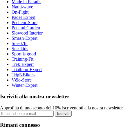
Made in Paradis
Nauti-wave
On-Fight
Padel-Expert
Pecheur-Store
Pet and Garden
Slowood Interior
Smash-Expert
Sneak'In
Sneakids
Sport is good
Training-Fit
Trek-Expert
Triathlon-Expert
TripNBikers
Vélo-Store
Winter-Expert
Iscriviti alla nostra newsletter
Approfitta di uno sconto del 10% iscrivendoti alla nostra newsletter
Iscriviti
Rimani connesso