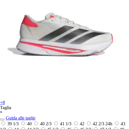
+8
Taglia
*
Guida alle taglie
39 1/3
40
40 2/3
41 1/3
42
42 2/3
24h
43