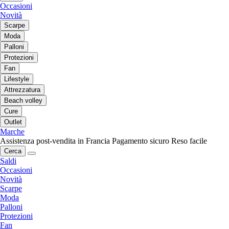
Occasioni
Novità
Scarpe
Moda
Palloni
Protezioni
Fan
Lifestyle
Attrezzatura
Beach volley
Cure
Outlet
Marche
Assistenza post-vendita in Francia
Pagamento sicuro
Reso facile
Cerca
Saldi
Occasioni
Novità
Scarpe
Moda
Palloni
Protezioni
Fan