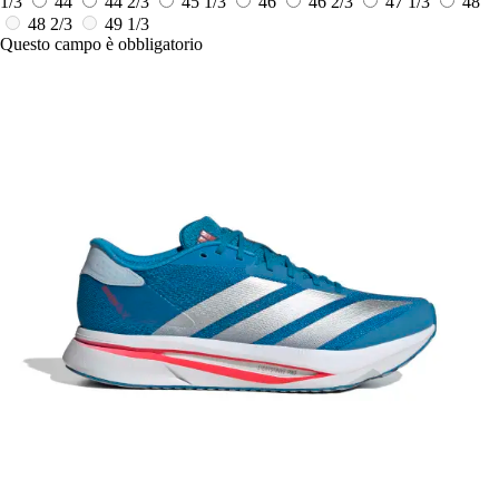
1/3
44
44 2/3
45 1/3
46
46 2/3
47 1/3
48
48 2/3
49 1/3
Questo campo è obbligatorio