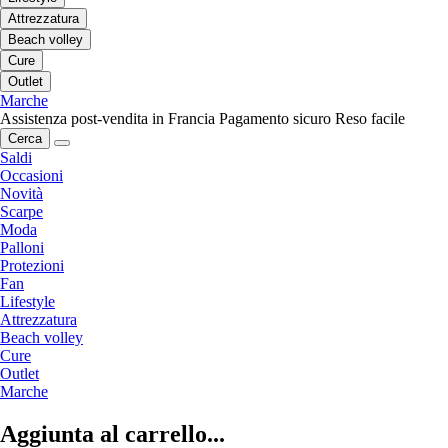
Attrezzatura
Beach volley
Cure
Outlet
Marche
Assistenza post-vendita in Francia
Pagamento sicuro
Reso facile
Cerca
Saldi
Occasioni
Novità
Scarpe
Moda
Palloni
Protezioni
Fan
Lifestyle
Attrezzatura
Beach volley
Cure
Outlet
Marche
Aggiunta al carrello...