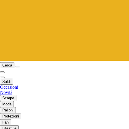
Cerca
Saldi
Occasioni
Novità
Scarpe
Moda
Palloni
Protezioni
Fan
Lifestyle