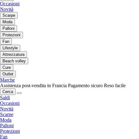
Occasioni
Novità
Scarpe
Moda
Palloni
Protezioni
Fan
Lifestyle
Attrezzatura
Beach volley
Cure
Outlet
Marche
Assistenza post-vendita in Francia
Pagamento sicuro
Reso facile
Cerca
Saldi
Occasioni
Novità
Scarpe
Moda
Palloni
Protezioni
Fan