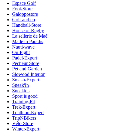
Espace Golf
Foot-Store
Galoppostore
Golf and co
Handball-Store
House of Rugby
La sellerie de Maé
Made in Paradis
Nauti-wave
On-Fight
Padel-Expert
Pecheur-Store
Pet and Garden
Slowood Interior
Smash-Expert
Sneak'In
Sneakids
Sport is good
Training-Fit
Trek-Expert
Triathlon-Expert
TripNBikers
Vélo-Store
Winter-Expert