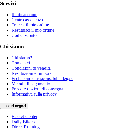
Servizi
Il mio account
Centro assistenza
Traccia il mio ordine
Restituisci il mio ordine
Codici sconto
Chi siamo
Chi siamo?
Contattaci
Condizioni di vendita
Restituzioni e rimborsi
Esclusione di responsabilità legale
Metodi di pagamento
Prezzi e opzioni di consegna
Informativa sulla privacy
I nostri negozi
Basket-Center
Daily Bikers
Direct Running