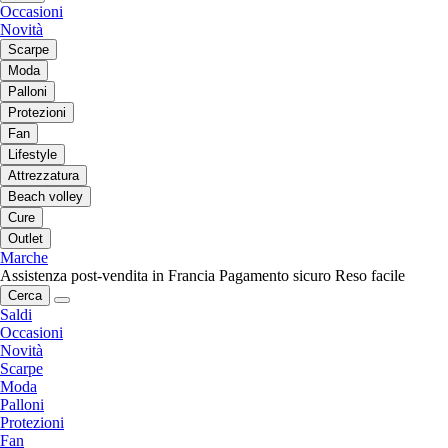
Occasioni
Novità
Scarpe
Moda
Palloni
Protezioni
Fan
Lifestyle
Attrezzatura
Beach volley
Cure
Outlet
Marche
Assistenza post-vendita in Francia
Pagamento sicuro
Reso facile
Cerca
Saldi
Occasioni
Novità
Scarpe
Moda
Palloni
Protezioni
Fan