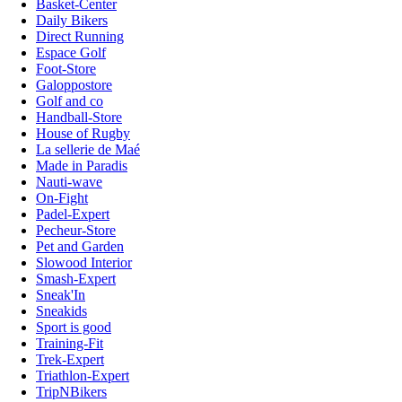
Basket-Center
Daily Bikers
Direct Running
Espace Golf
Foot-Store
Galoppostore
Golf and co
Handball-Store
House of Rugby
La sellerie de Maé
Made in Paradis
Nauti-wave
On-Fight
Padel-Expert
Pecheur-Store
Pet and Garden
Slowood Interior
Smash-Expert
Sneak'In
Sneakids
Sport is good
Training-Fit
Trek-Expert
Triathlon-Expert
TripNBikers