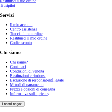
Restituisci il tuo ordine
Trustpilot
Servizi
Il mio account
Centro assistenza
Traccia il mio ordine
Restituisci il mio ordine
Codici sconto
Chi siamo
Chi siamo?
Contattaci
Condizioni di vendita
Restituzioni e rimborsi
Esclusione di responsabilità legale
Metodi di pagamento
Prezzi e opzioni di consegna
Informativa sulla privacy
I nostri negozi