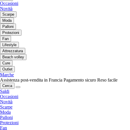
Occasioni
Novità
Scarpe
Moda
Palloni
Protezioni
Fan
Lifestyle
Attrezzatura
Beach volley
Cure
Outlet
Marche
Assistenza post-vendita in Francia
Pagamento sicuro
Reso facile
Cerca
Saldi
Occasioni
Novità
Scarpe
Moda
Palloni
Protezioni
Fan