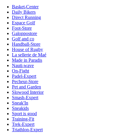
Basket-Center
Daily Bikers
Direct Running
Espace Golf
Foot-Store
Galoppostore
Golf and co
Handball-Store
House of Rugby
La sellerie de Maé
Made in Paradis
Nauti-wave
On-Fight
Padel-Expert
Pecheur-Store
Pet and Garden
Slowood Interior
Smash-Expert
Sneak'In
Sneakids
Sport is good
Training-Fit
Trek-Expert
Triathlon-Expert