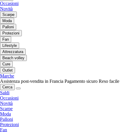
Occasioni
Novità
Scarpe
Moda
Palloni
Protezioni
Fan
Lifestyle
Attrezzatura
Beach volley
Cure
Outlet
Marche
Assistenza post-vendita in Francia
Pagamento sicuro
Reso facile
Cerca
Saldi
Occasioni
Novità
Scarpe
Moda
Palloni
Protezioni
Fan