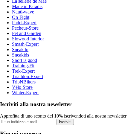
La sellerie de Maé
Made in Paradis
Nauti-wave
On-Fight
Padel-Expert
Pecheur-Store
Pet and Garden
Slowood Interior
Smash-Expert
Sneak'In
Sneakids
Sport is good
Training-Fit
Trek-Expert
Triathlon-Expert
TripNBikers
Vélo-Store
Winter-Expert
Iscriviti alla nostra newsletter
Approfitta di uno sconto del 10% iscrivendoti alla nostra newsletter
Iscriviti
Rimani connesso