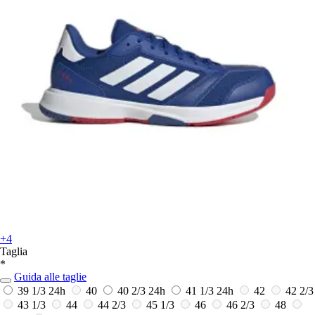
+4
Taglia
*
Guida alle taglie
39 1/3
24h
40
40 2/3
24h
41 1/3
24h
42
42 2/3
43 1/3
44
44 2/3
45 1/3
46
46 2/3
48