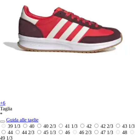
+6
Taglia
*
Guida alle taglie
39 1/3
40
40 2/3
41 1/3
42
42 2/3
43 1/3
44
44 2/3
45 1/3
46
46 2/3
47 1/3
48
49 1/3