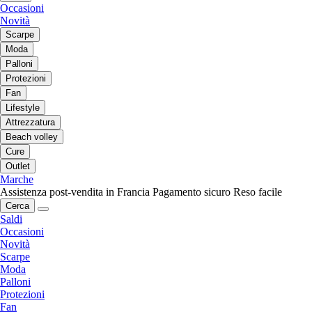
Occasioni
Novità
Scarpe
Moda
Palloni
Protezioni
Fan
Lifestyle
Attrezzatura
Beach volley
Cure
Outlet
Marche
Assistenza post-vendita in Francia
Pagamento sicuro
Reso facile
Cerca
Saldi
Occasioni
Novità
Scarpe
Moda
Palloni
Protezioni
Fan