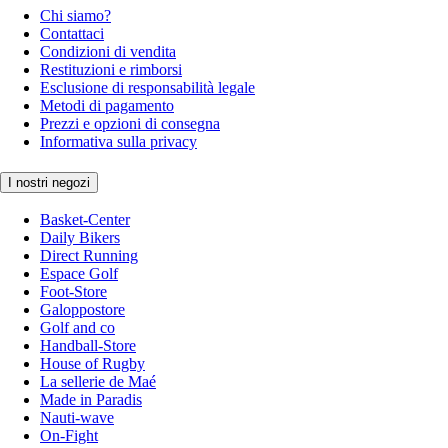
Chi siamo?
Contattaci
Condizioni di vendita
Restituzioni e rimborsi
Esclusione di responsabilità legale
Metodi di pagamento
Prezzi e opzioni di consegna
Informativa sulla privacy
I nostri negozi
Basket-Center
Daily Bikers
Direct Running
Espace Golf
Foot-Store
Galoppostore
Golf and co
Handball-Store
House of Rugby
La sellerie de Maé
Made in Paradis
Nauti-wave
On-Fight