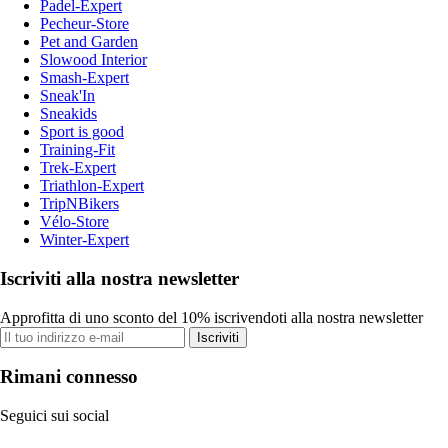
Padel-Expert
Pecheur-Store
Pet and Garden
Slowood Interior
Smash-Expert
Sneak'In
Sneakids
Sport is good
Training-Fit
Trek-Expert
Triathlon-Expert
TripNBikers
Vélo-Store
Winter-Expert
Iscriviti alla nostra newsletter
Approfitta di uno sconto del 10% iscrivendoti alla nostra newsletter
Iscriviti
Rimani connesso
Seguici sui social