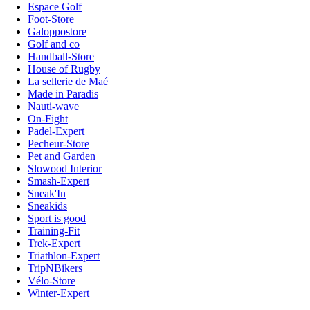
Espace Golf
Foot-Store
Galoppostore
Golf and co
Handball-Store
House of Rugby
La sellerie de Maé
Made in Paradis
Nauti-wave
On-Fight
Padel-Expert
Pecheur-Store
Pet and Garden
Slowood Interior
Smash-Expert
Sneak'In
Sneakids
Sport is good
Training-Fit
Trek-Expert
Triathlon-Expert
TripNBikers
Vélo-Store
Winter-Expert