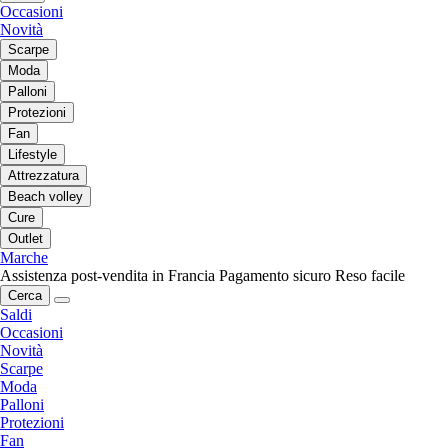
Occasioni
Novità
Scarpe
Moda
Palloni
Protezioni
Fan
Lifestyle
Attrezzatura
Beach volley
Cure
Outlet
Marche
Assistenza post-vendita in Francia
Pagamento sicuro
Reso facile
Cerca
Saldi
Occasioni
Novità
Scarpe
Moda
Palloni
Protezioni
Fan