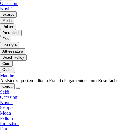
Occasioni
Novità
Scarpe
Moda
Palloni
Protezioni
Fan
Lifestyle
Attrezzatura
Beach volley
Cure
Outlet
Marche
Assistenza post-vendita in Francia
Pagamento sicuro
Reso facile
Cerca
Saldi
Occasioni
Novità
Scarpe
Moda
Palloni
Protezioni
Fan