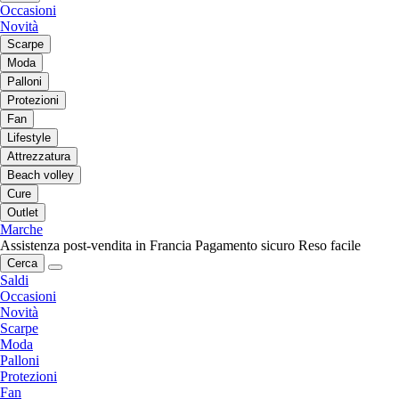
Occasioni
Novità
Scarpe
Moda
Palloni
Protezioni
Fan
Lifestyle
Attrezzatura
Beach volley
Cure
Outlet
Marche
Assistenza post-vendita in Francia
Pagamento sicuro
Reso facile
Cerca
Saldi
Occasioni
Novità
Scarpe
Moda
Palloni
Protezioni
Fan