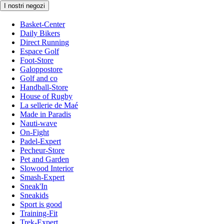
I nostri negozi
Basket-Center
Daily Bikers
Direct Running
Espace Golf
Foot-Store
Galoppostore
Golf and co
Handball-Store
House of Rugby
La sellerie de Maé
Made in Paradis
Nauti-wave
On-Fight
Padel-Expert
Pecheur-Store
Pet and Garden
Slowood Interior
Smash-Expert
Sneak'In
Sneakids
Sport is good
Training-Fit
Trek-Expert