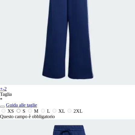
+-2
Taglia
*
Guida alle taglie
XS
S
M
L
XL
2XL
Questo campo è obbligatorio