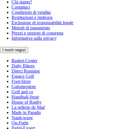
Chi siamo?
Contattaci
Condizioni di vendita
Restituzioni e rimborsi
Esclusione di responsabilità legale
Metodi di pagamento
Prezzi e opzioni di consegna
Informativa sulla privacy
I nostri negozi
Basket-Center
Daily Bikers
Direct Running
Espace Golf
Foot-Store
Galoppostore
Golf and co
Handball-Store
House of Rugby
La sellerie de Maé
Made in Paradis
Nauti-wave
On-Fight
Padel-Expert