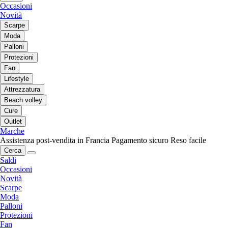
Occasioni
Novità
Scarpe
Moda
Palloni
Protezioni
Fan
Lifestyle
Attrezzatura
Beach volley
Cure
Outlet
Marche
Assistenza post-vendita in Francia
Pagamento sicuro
Reso facile
Cerca
Saldi
Occasioni
Novità
Scarpe
Moda
Palloni
Protezioni
Fan