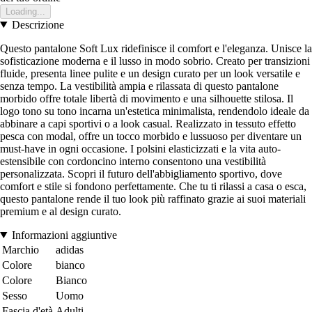
Loading...
Descrizione
Questo pantalone Soft Lux ridefinisce il comfort e l'eleganza. Unisce la
sofisticazione moderna e il lusso in modo sobrio. Creato per transizioni
fluide, presenta linee pulite e un design curato per un look versatile e
senza tempo. La vestibilità ampia e rilassata di questo pantalone
morbido offre totale libertà di movimento e una silhouette stilosa. Il
logo tono su tono incarna un'estetica minimalista, rendendolo ideale da
abbinare a capi sportivi o a look casual. Realizzato in tessuto effetto
pesca con modal, offre un tocco morbido e lussuoso per diventare un
must-have in ogni occasione. I polsini elasticizzati e la vita auto-
estensibile con cordoncino interno consentono una vestibilità
personalizzata. Scopri il futuro dell'abbigliamento sportivo, dove
comfort e stile si fondono perfettamente. Che tu ti rilassi a casa o esca,
questo pantalone rende il tuo look più raffinato grazie ai suoi materiali
premium e al design curato.
Informazioni aggiuntive
Marchio
adidas
Colore
bianco
Colore
Bianco
Sesso
Uomo
Fascia d'età
Adulti