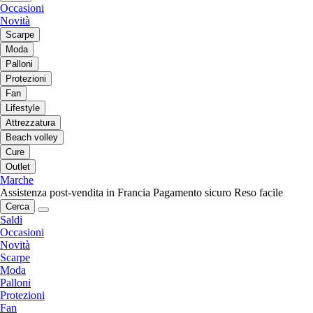
Occasioni
Novità
Scarpe
Moda
Palloni
Protezioni
Fan
Lifestyle
Attrezzatura
Beach volley
Cure
Outlet
Marche
Assistenza post-vendita in Francia
Pagamento sicuro
Reso facile
Cerca
Saldi
Occasioni
Novità
Scarpe
Moda
Palloni
Protezioni
Fan