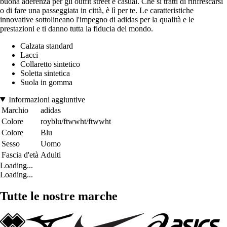
buona aderenza per gli outfit street e casual. Che si tratti di rinfrescarsi
o di fare una passeggiata in città, è lì per te. Le caratteristiche
innovative sottolineano l'impegno di adidas per la qualità e le
prestazioni e ti danno tutta la fiducia del mondo.
Calzata standard
Lacci
Collaretto sintetico
Soletta sintetica
Suola in gomma
Informazioni aggiuntive
Marchio
adidas
Colore
royblu/ftwwht/ftwwht
Colore
Blu
Sesso
Uomo
Fascia d'età
Adulti
Loading...
Loading...
Tutte le nostre marche