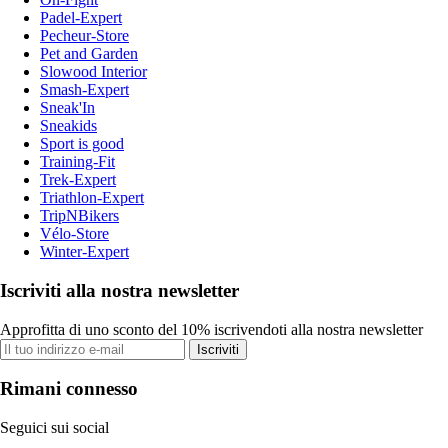
Padel-Expert
Pecheur-Store
Pet and Garden
Slowood Interior
Smash-Expert
Sneak'In
Sneakids
Sport is good
Training-Fit
Trek-Expert
Triathlon-Expert
TripNBikers
Vélo-Store
Winter-Expert
Iscriviti alla nostra newsletter
Approfitta di uno sconto del 10% iscrivendoti alla nostra newsletter
Iscriviti
Rimani connesso
Seguici sui social