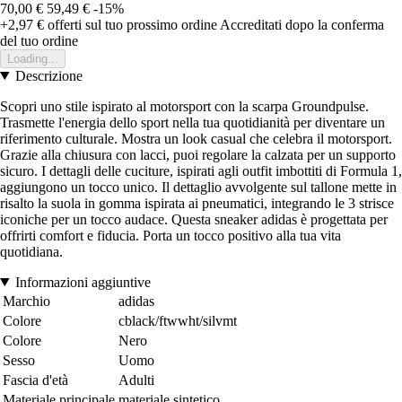
70,00 €
59,49 €
-15%
+2,97 €
offerti sul tuo prossimo ordine
Accreditati dopo la conferma
del tuo ordine
Loading...
Descrizione
Scopri uno stile ispirato al motorsport con la scarpa Groundpulse.
Trasmette l'energia dello sport nella tua quotidianità per diventare un
riferimento culturale. Mostra un look casual che celebra il motorsport.
Grazie alla chiusura con lacci, puoi regolare la calzata per un supporto
sicuro. I dettagli delle cuciture, ispirati agli outfit imbottiti di Formula 1,
aggiungono un tocco unico. Il dettaglio avvolgente sul tallone mette in
risalto la suola in gomma ispirata ai pneumatici, integrando le 3 strisce
iconiche per un tocco audace. Questa sneaker adidas è progettata per
offrirti comfort e fiducia. Porta un tocco positivo alla tua vita
quotidiana.
Informazioni aggiuntive
Marchio
adidas
Colore
cblack/ftwwht/silvmt
Colore
Nero
Sesso
Uomo
Fascia d'età
Adulti
Materiale principale
materiale sintetico