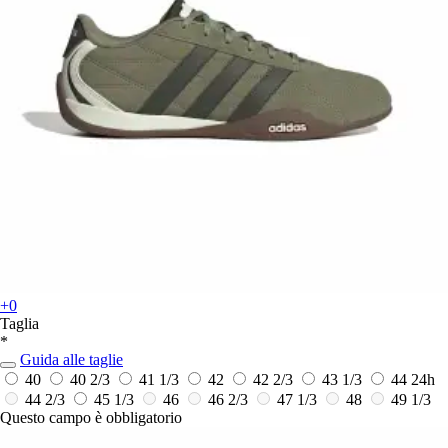
+0
Taglia
*
Guida alle taglie
40
40 2/3
41 1/3
42
42 2/3
43 1/3
44
24h
44 2/3
45 1/3
46
46 2/3
47 1/3
48
49 1/3
Questo campo è obbligatorio