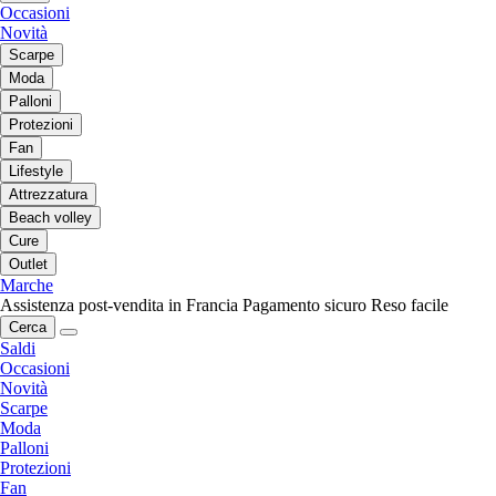
Occasioni
Novità
Scarpe
Moda
Palloni
Protezioni
Fan
Lifestyle
Attrezzatura
Beach volley
Cure
Outlet
Marche
Assistenza post-vendita in Francia
Pagamento sicuro
Reso facile
Cerca
Saldi
Occasioni
Novità
Scarpe
Moda
Palloni
Protezioni
Fan