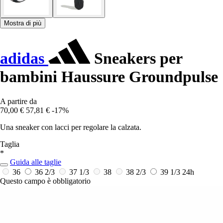
Mostra di più
adidas
Sneakers per
bambini Haussure Groundpulse
A partire da
70,00 €
57,81 €
-17%
Una sneaker con lacci per regolare la calzata.
Taglia
*
Guida alle taglie
36
36 2/3
37 1/3
38
38 2/3
39 1/3
24h
Questo campo è obbligatorio