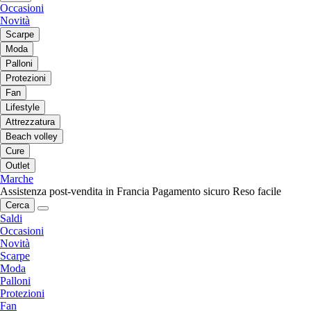
Occasioni
Novità
Scarpe
Moda
Palloni
Protezioni
Fan
Lifestyle
Attrezzatura
Beach volley
Cure
Outlet
Marche
Assistenza post-vendita in Francia
Pagamento sicuro
Reso facile
Cerca
Saldi
Occasioni
Novità
Scarpe
Moda
Palloni
Protezioni
Fan