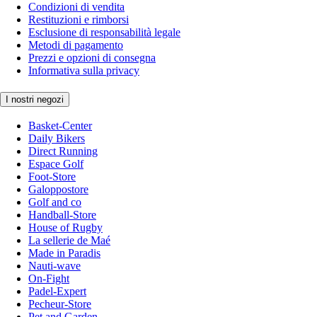
Condizioni di vendita
Restituzioni e rimborsi
Esclusione di responsabilità legale
Metodi di pagamento
Prezzi e opzioni di consegna
Informativa sulla privacy
I nostri negozi
Basket-Center
Daily Bikers
Direct Running
Espace Golf
Foot-Store
Galoppostore
Golf and co
Handball-Store
House of Rugby
La sellerie de Maé
Made in Paradis
Nauti-wave
On-Fight
Padel-Expert
Pecheur-Store
Pet and Garden