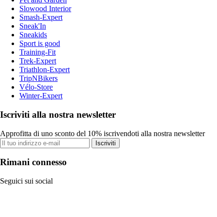
Slowood Interior
Smash-Expert
Sneak'In
Sneakids
Sport is good
Training-Fit
Trek-Expert
Triathlon-Expert
TripNBikers
Vélo-Store
Winter-Expert
Iscriviti alla nostra newsletter
Approfitta di uno sconto del 10% iscrivendoti alla nostra newsletter
Iscriviti
Rimani connesso
Seguici sui social