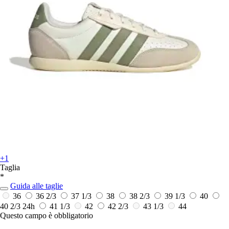
+1
Taglia
*
Guida alle taglie
36
36 2/3
37 1/3
38
38 2/3
39 1/3
40
40 2/3
24h
41 1/3
42
42 2/3
43 1/3
44
Questo campo è obbligatorio