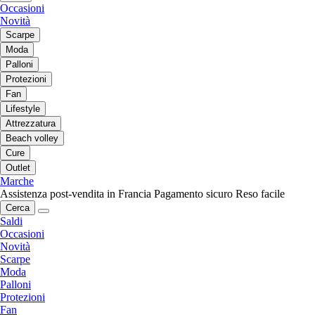
Occasioni
Novità
Scarpe
Moda
Palloni
Protezioni
Fan
Lifestyle
Attrezzatura
Beach volley
Cure
Outlet
Marche
Assistenza post-vendita in Francia
Pagamento sicuro
Reso facile
Cerca
Saldi
Occasioni
Novità
Scarpe
Moda
Palloni
Protezioni
Fan