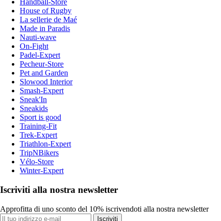
Handball-Store
House of Rugby
La sellerie de Maé
Made in Paradis
Nauti-wave
On-Fight
Padel-Expert
Pecheur-Store
Pet and Garden
Slowood Interior
Smash-Expert
Sneak'In
Sneakids
Sport is good
Training-Fit
Trek-Expert
Triathlon-Expert
TripNBikers
Vélo-Store
Winter-Expert
Iscriviti alla nostra newsletter
Approfitta di uno sconto del 10% iscrivendoti alla nostra newsletter
Iscriviti