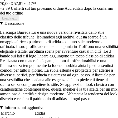
70,00 €
57,81 €
-17%
+2,89 €
offerti sul tuo prossimo ordine
Accreditati dopo la conferma
del tuo ordine
Loading...
Descrizione
La scarpa Barreda Lo è una nuova versione rivisitata dello stile
classico delle tribune. Ispirandosi agli archivi, questa scarpa è un
omaggio al ricco patrimonio di adidas con uno stile moderno e
raffinato. Il suo profilo aderente e una punta in T offrono una vestibilità
elegante e tattile: un'ottima scelta per avventure casual in città. Le 3
bande sui lati e il logo lineare aggiungono un tocco classico di adidas.
Realizzata con materiali eleganti, la tomaia offre durabilità e una
finitura senza tempo, mentre la fodera morbida aiuta i piedi a sentirsi
comodi per tutto il giorno. La suola esterna è progettata per aderire a
diverse superfici, per fiducia e sicurezza ad ogni passo. Allacciale per
una vestibilità che si adatta alle esigenze del tuo piede e ti tiene al
sicuro senza compromettere lo stile. Se apprezzi un look classico con
caratteristiche contemporanee, questa sneaker è la tua scelta per un mix
armonioso di eredità e design moderno. Abbraccia la tendenza del look
discreto e celebra il patrimonio di adidas ad ogni passo.
Informazioni aggiuntive
Marchio
adidas