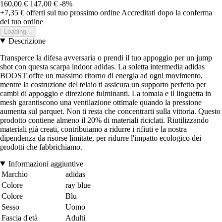
160,00 €
147,00 €
-8%
+7,35 €
offerti sul tuo prossimo ordine
Accreditati dopo la conferma
del tuo ordine
Loading...
Descrizione
Transperce la difesa avversaria o prendi il tuo appoggio per un jump
shot con questa scarpa indoor adidas. La soletta intermedia adidas
BOOST offre un massimo ritorno di energia ad ogni movimento,
mentre la costruzione del telaio ti assicura un supporto perfetto per
cambi di appoggio e direzione fulminanti. La tomaia e il linguetta in
mesh garantiscono una ventilazione ottimale quando la pressione
aumenta sul parquet. Non ti resta che concentrarti sulla vittoria. Questo
prodotto contiene almeno il 20% di materiali riciclati. Riutilizzando
materiali già creati, contribuiamo a ridurre i rifiuti e la nostra
dipendenza da risorse limitate, per ridurre l'impatto ecologico dei
prodotti che fabbrichiamo.
Informazioni aggiuntive
Marchio
adidas
Colore
ray blue
Colore
Blu
Sesso
Uomo
Fascia d'età
Adulti