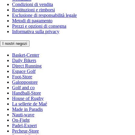
Condizioni di vendita
Restituzioni e rimborsi
Esclusione di responsabilità legale
Metodi di pagamento
Prezzi e opzioni di consegna
Informativa sulla privacy
I nostri negozi
Basket-Center
Daily Bikers
Direct Running
Espace Golf
Foot-Store
Galoppostore
Golf and co
Handball-Store
House of Rugby
La sellerie de Maé
Made in Paradis
Nauti-wave
On-Fight
Padel-Expert
Pecheur-Store