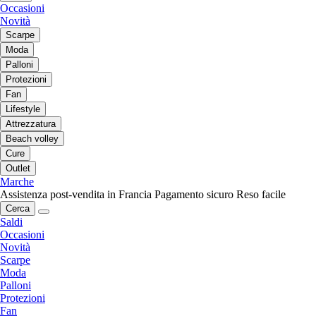
Occasioni
Novità
Scarpe
Moda
Palloni
Protezioni
Fan
Lifestyle
Attrezzatura
Beach volley
Cure
Outlet
Marche
Assistenza post-vendita in Francia
Pagamento sicuro
Reso facile
Cerca
Saldi
Occasioni
Novità
Scarpe
Moda
Palloni
Protezioni
Fan