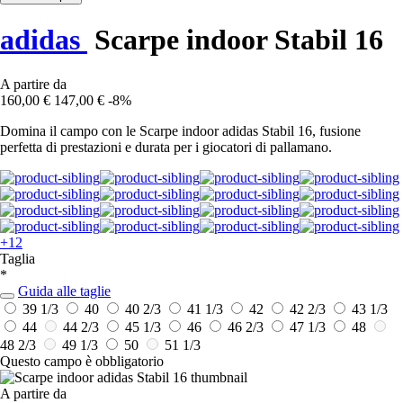
adidas
Scarpe indoor Stabil 16
A partire da
160,00 €
147,00 €
-8%
Domina il campo con le Scarpe indoor adidas Stabil 16, fusione
perfetta di prestazioni e durata per i giocatori di pallamano.
+12
Taglia
*
Guida alle taglie
39 1/3
40
40 2/3
41 1/3
42
42 2/3
43 1/3
44
44 2/3
45 1/3
46
46 2/3
47 1/3
48
48 2/3
49 1/3
50
51 1/3
Questo campo è obbligatorio
A partire da