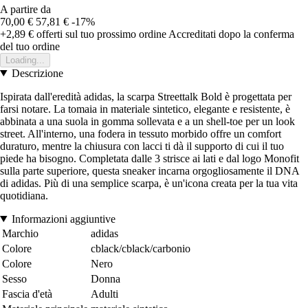
A partire da
70,00 €
57,81 €
-17%
+2,89 €
offerti sul tuo prossimo ordine
Accreditati dopo la conferma
del tuo ordine
Loading...
Descrizione
Ispirata dall'eredità adidas, la scarpa Streettalk Bold è progettata per
farsi notare. La tomaia in materiale sintetico, elegante e resistente, è
abbinata a una suola in gomma sollevata e a un shell-toe per un look
street. All'interno, una fodera in tessuto morbido offre un comfort
duraturo, mentre la chiusura con lacci ti dà il supporto di cui il tuo
piede ha bisogno. Completata dalle 3 strisce ai lati e dal logo Monofit
sulla parte superiore, questa sneaker incarna orgogliosamente il DNA
di adidas. Più di una semplice scarpa, è un'icona creata per la tua vita
quotidiana.
Informazioni aggiuntive
Marchio
adidas
Colore
cblack/cblack/carbonio
Colore
Nero
Sesso
Donna
Fascia d'età
Adulti