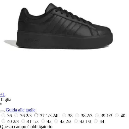
+1
Taglia
*
Guida alle taglie
36
36 2/3
37 1/3
24h
38
38 2/3
39 1/3
40
40 2/3
41 1/3
42
42 2/3
43 1/3
44
Questo campo è obbligatorio