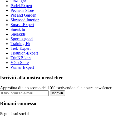
On-Fight
Padel-Expert
Pecheur-Store
Pet and Garden
Slowood Interior
Smash-Expert
Sneak'In
Sneakids
Sport is good
Training-Fit
Trek-Expert
Triathlon-Expert
TripNBikers
Vélo-Store
Winter-Expert
Iscriviti alla nostra newsletter
Approfitta di uno sconto del 10% iscrivendoti alla nostra newsletter
Iscriviti
Rimani connesso
Seguici sui social