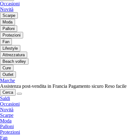
Occasioni
Novità
Scarpe
Moda
Palloni
Protezioni
Fan
Lifestyle
Attrezzatura
Beach volley
Cure
Outlet
Marche
Assistenza post-vendita in Francia
Pagamento sicuro
Reso facile
Cerca
Saldi
Occasioni
Novità
Scarpe
Moda
Palloni
Protezioni
Fan