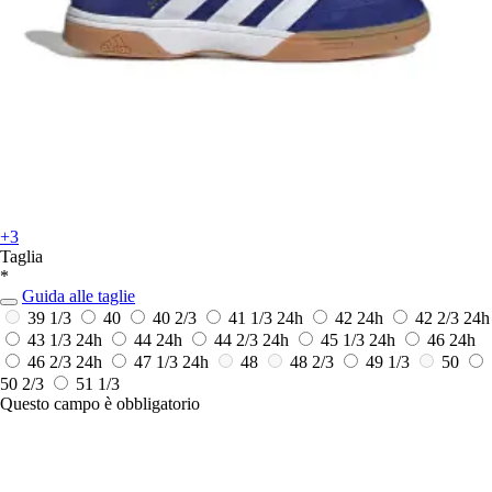
+3
Taglia
*
Guida alle taglie
39 1/3
40
40 2/3
41 1/3
24h
42
24h
42 2/3
24h
43 1/3
24h
44
24h
44 2/3
24h
45 1/3
24h
46
24h
46 2/3
24h
47 1/3
24h
48
48 2/3
49 1/3
50
50 2/3
51 1/3
Questo campo è obbligatorio