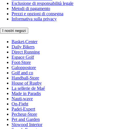
Esclusione di responsabilità legale
Metodi di pagamento
Prezzi e opzioni di consegna
Informativa sulla privacy
I nostri negozi
Basket-Center
Daily Bikers
Direct Running
Espace Golf
Foot-Store
Galoppostore
Golf and co
Handball-Store
House of Rugby
La sellerie de Maé
Made in Paradis
Nauti-wave
On-Fight
Padel-Expert
Pecheur-Store
Pet and Garden
Slowood Interior