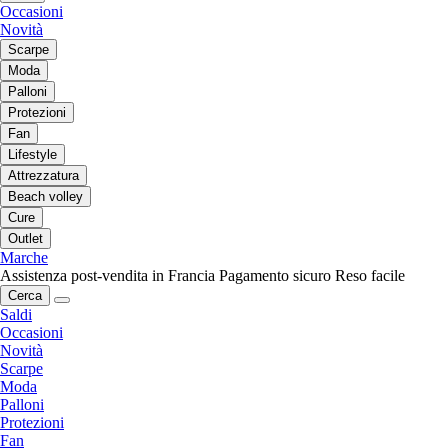
Occasioni
Novità
Scarpe
Moda
Palloni
Protezioni
Fan
Lifestyle
Attrezzatura
Beach volley
Cure
Outlet
Marche
Assistenza post-vendita in Francia
Pagamento sicuro
Reso facile
Cerca
Saldi
Occasioni
Novità
Scarpe
Moda
Palloni
Protezioni
Fan