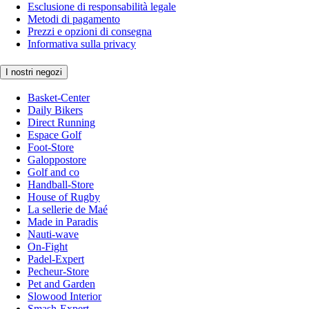
Esclusione di responsabilità legale
Metodi di pagamento
Prezzi e opzioni di consegna
Informativa sulla privacy
I nostri negozi
Basket-Center
Daily Bikers
Direct Running
Espace Golf
Foot-Store
Galoppostore
Golf and co
Handball-Store
House of Rugby
La sellerie de Maé
Made in Paradis
Nauti-wave
On-Fight
Padel-Expert
Pecheur-Store
Pet and Garden
Slowood Interior
Smash-Expert