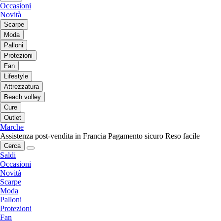
Occasioni
Novità
Scarpe
Moda
Palloni
Protezioni
Fan
Lifestyle
Attrezzatura
Beach volley
Cure
Outlet
Marche
Assistenza post-vendita in Francia
Pagamento sicuro
Reso facile
Cerca
Saldi
Occasioni
Novità
Scarpe
Moda
Palloni
Protezioni
Fan