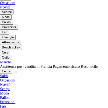
Occasioni
Novità
Scarpe
Moda
Palloni
Protezioni
Fan
Lifestyle
Attrezzatura
Beach volley
Cure
Outlet
Marche
Assistenza post-vendita in Francia
Pagamento sicuro
Reso facile
Cerca
Saldi
Occasioni
Novità
Scarpe
Moda
Palloni
Protezioni
Fan