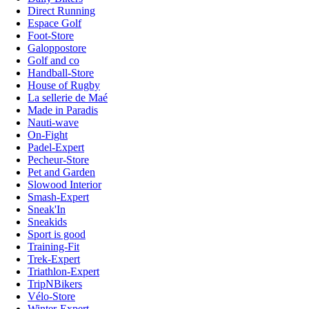
Direct Running
Espace Golf
Foot-Store
Galoppostore
Golf and co
Handball-Store
House of Rugby
La sellerie de Maé
Made in Paradis
Nauti-wave
On-Fight
Padel-Expert
Pecheur-Store
Pet and Garden
Slowood Interior
Smash-Expert
Sneak'In
Sneakids
Sport is good
Training-Fit
Trek-Expert
Triathlon-Expert
TripNBikers
Vélo-Store
Winter-Expert