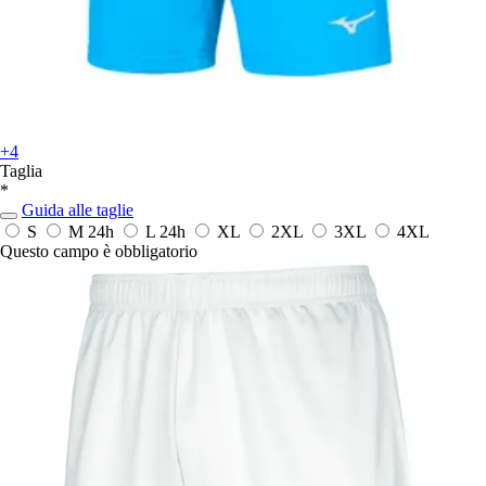
+4
Taglia
*
Guida alle taglie
S
M
24h
L
24h
XL
2XL
3XL
4XL
Questo campo è obbligatorio