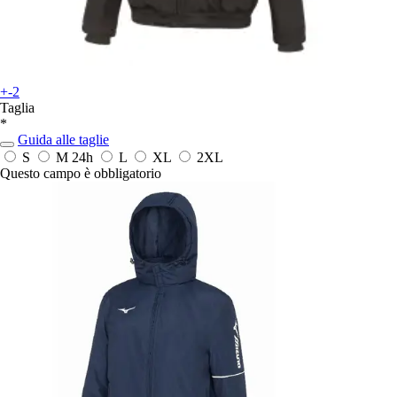
+-2
Taglia
*
Guida alle taglie
S
M
24h
L
XL
2XL
Questo campo è obbligatorio