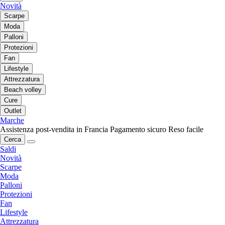
Novità
Scarpe
Moda
Palloni
Protezioni
Fan
Lifestyle
Attrezzatura
Beach volley
Cure
Outlet
Marche
Assistenza post-vendita in Francia
Pagamento sicuro
Reso facile
Cerca
Saldi
Novità
Scarpe
Moda
Palloni
Protezioni
Fan
Lifestyle
Attrezzatura