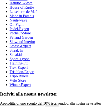
Handball-Store
House of Rugby
La sellerie de Maé
Made in Paradis
Nauti-wave
On-Fight
Padel-Expert
Pecheur-Store
Pet and Garden
Slowood Interior
Smash-Expert
Sneak'In
Sneakids
Sport is good
Training-Fit
Trek-Expert
Triathlon-Expert
TripNBikers
Vélo-Store
Winter-Expert
Iscriviti alla nostra newsletter
Approfitta di uno sconto del 10% iscrivendoti alla nostra newsletter