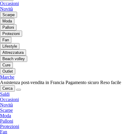
Occasioni
Novità
Scarpe
Moda
Palloni
Protezioni
Fan
Lifestyle
Attrezzatura
Beach volley
Cure
Outlet
Marche
Assistenza post-vendita in Francia
Pagamento sicuro
Reso facile
Cerca
Saldi
Occasioni
Novità
Scarpe
Moda
Palloni
Protezioni
Fan