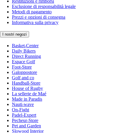
Restituzioni e rimborsi
Esclusione di responsabilità legale
Metodi di pagamento
Prezzi e opzioni di consegna
Informativa sulla privacy
I nostri negozi
Basket-Center
Daily Bikers
Direct Running
Espace Golf
Foot-Store
Galoppostore
Golf and co
Handball-Store
House of Rugby
La sellerie de Maé
Made in Paradis
Nauti-wave
On-Fight
Padel-Expert
Pecheur-Store
Pet and Garden
Slowood Interior