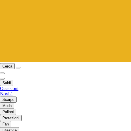
Cerca
Saldi
Occasioni
Novità
Scarpe
Moda
Palloni
Protezioni
Fan
Lifestyle