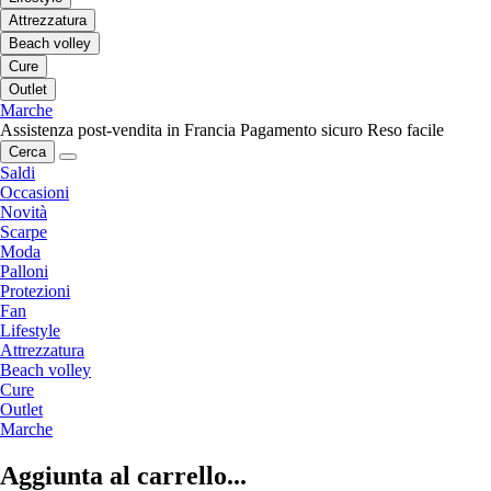
Attrezzatura
Beach volley
Cure
Outlet
Marche
Assistenza post-vendita in Francia
Pagamento sicuro
Reso facile
Cerca
Saldi
Occasioni
Novità
Scarpe
Moda
Palloni
Protezioni
Fan
Lifestyle
Attrezzatura
Beach volley
Cure
Outlet
Marche
Aggiunta al carrello...