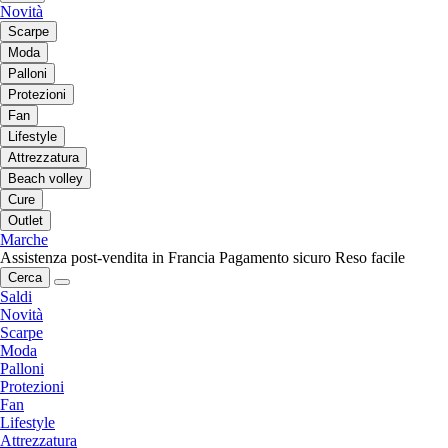
Novità
Scarpe
Moda
Palloni
Protezioni
Fan
Lifestyle
Attrezzatura
Beach volley
Cure
Outlet
Marche
Assistenza post-vendita in Francia
Pagamento sicuro
Reso facile
Cerca
Saldi
Novità
Scarpe
Moda
Palloni
Protezioni
Fan
Lifestyle
Attrezzatura