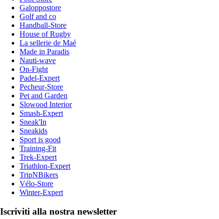
Galoppostore
Golf and co
Handball-Store
House of Rugby
La sellerie de Maé
Made in Paradis
Nauti-wave
On-Fight
Padel-Expert
Pecheur-Store
Pet and Garden
Slowood Interior
Smash-Expert
Sneak'In
Sneakids
Sport is good
Training-Fit
Trek-Expert
Triathlon-Expert
TripNBikers
Vélo-Store
Winter-Expert
Iscriviti alla nostra newsletter