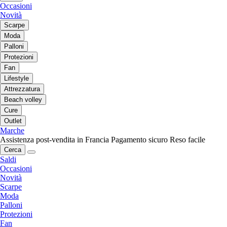
Occasioni
Novità
Scarpe
Moda
Palloni
Protezioni
Fan
Lifestyle
Attrezzatura
Beach volley
Cure
Outlet
Marche
Assistenza post-vendita in Francia
Pagamento sicuro
Reso facile
Cerca
Saldi
Occasioni
Novità
Scarpe
Moda
Palloni
Protezioni
Fan