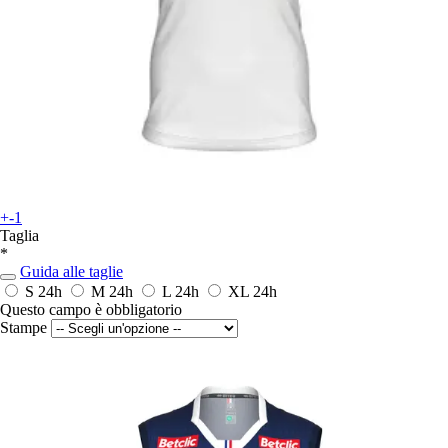
+-1
Taglia
*
Guida alle taglie
S
24h
M
24h
L
24h
XL
24h
Questo campo è obbligatorio
Stampe