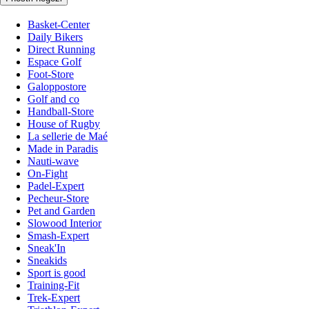
Basket-Center
Daily Bikers
Direct Running
Espace Golf
Foot-Store
Galoppostore
Golf and co
Handball-Store
House of Rugby
La sellerie de Maé
Made in Paradis
Nauti-wave
On-Fight
Padel-Expert
Pecheur-Store
Pet and Garden
Slowood Interior
Smash-Expert
Sneak'In
Sneakids
Sport is good
Training-Fit
Trek-Expert