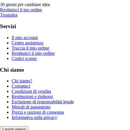
30 giorni per cambiare idea
Restituisci il tuo ordine
Trustpilot
Servizi
Il mio account
Centro assistenza
Traccia il mio ordine
Restituisci il mio ordine
Codici sconto
Chi siamo
Chi siamo?
Contattaci
Condizioni di vendita
Restituzioni e rimborsi
Esclusione di responsabilità legale
Metodi di pagamento
Prezzi e opzioni di consegna
Informativa sulla privacy
I nostri negozi